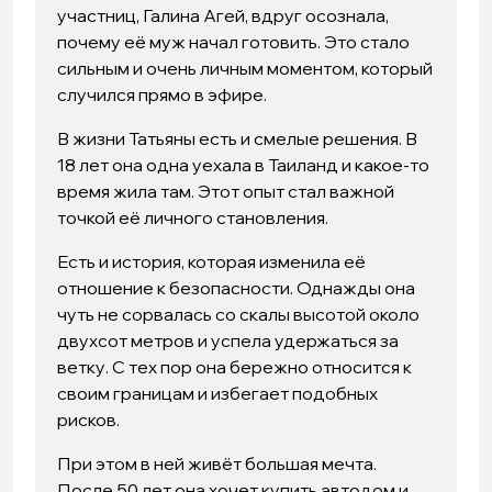
участниц, Галина Агей, вдруг осознала,
почему её муж начал готовить. Это стало
сильным и очень личным моментом, который
случился прямо в эфире.
В жизни Татьяны есть и смелые решения. В
18 лет она одна уехала в Таиланд и какое-то
время жила там. Этот опыт стал важной
точкой её личного становления.
Есть и история, которая изменила её
отношение к безопасности. Однажды она
чуть не сорвалась со скалы высотой около
двухсот метров и успела удержаться за
ветку. С тех пор она бережно относится к
своим границам и избегает подобных
рисков.
При этом в ней живёт большая мечта.
После 50 лет она хочет купить автодом и